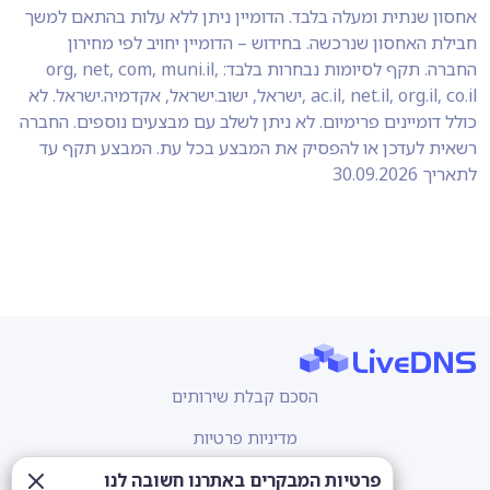
אחסון שנתית ומעלה בלבד. הדומיין ניתן ללא עלות בהתאם למשך
חבילת האחסון שנרכשה. בחידוש – הדומיין יחויב לפי מחירון
החברה. תקף לסיומות נבחרות בלבד: org, net, com, muni.il,
ac.il, net.il, org.il, co.il ,ישראל, ישוב.ישראל, אקדמיה.ישראל. לא
כולל דומיינים פרימיום. לא ניתן לשלב עם מבצעים נוספים. החברה
רשאית לעדכן או להפסיק את המבצע בכל עת. המבצע תקף עד
לתאריך 30.09.2026
הסכם קבלת שירותים
מדיניות פרטיות
הצהרת נגישות
פרטיות המבקרים באתרנו חשובה לנו