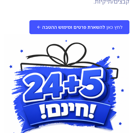
קבצים/תיקיות.
לחץ כאן
להשארת פרטים ומימוש ההטבה